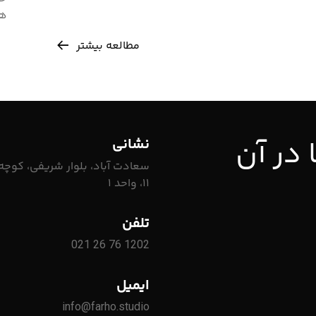
ها
مطالعه بیشتر
 در آن
نشانی
سعادت آباد، بلوار شریفی، کوچ
۱۱، واحد ۱
تلفن
021 26 76 1202
ایمیل
info@farho.studio